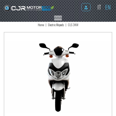
IT
EN
MENU
Home
Electric Mopeds
CLS 3KW