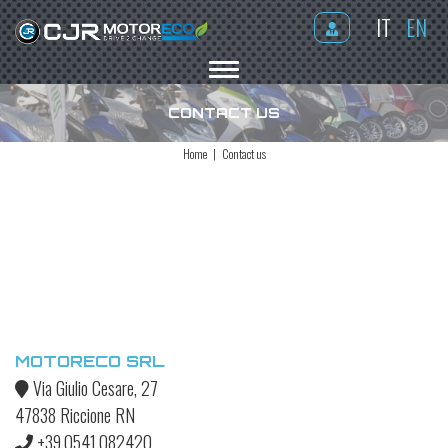
IT
EN
MENU
CONTACT US
Home
Contact us
MOTORECO SRL
Via Giulio Cesare, 27
47838 Riccione RN
+39.0541.082420