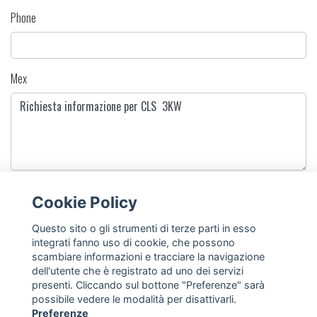
Phone
Mex
I authorize the processing of my personal data in accordance with EU Regulation
Cookie Policy
2016/679 following the inspection of the information
Questo sito o gli strumenti di terze parti in esso
SEND
integrati fanno uso di cookie, che possono
scambiare informazioni e tracciare la navigazione
dell'utente che è registrato ad uno dei servizi
presenti. Cliccando sul bottone "Preferenze" sarà
possibile vedere le modalità per disattivarli.
Preferenze