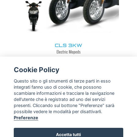
CLS 3KW
Electric Mopeds
Find out more
Cookie Policy
Questo sito o gli strumenti di terze parti in esso
integrati fanno uso di cookie, che possono
scambiare informazioni e tracciare la navigazione
dell'utente che è registrato ad uno dei servizi
presenti. Cliccando sul bottone "Preferenze" sarà
possibile vedere le modalità per disattivarli.
Preferenze
Via Giulio Cesare, 27, 47838 Riccione RN
Tel
+39.0541.082420
|
info@cjrmotoreco.com
Accetta tutti
P.IVA 04356030405 - Capitale Sociale: € 100.000,00 i.v.