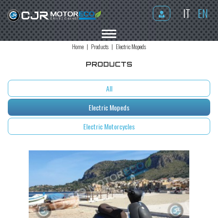
IT
EN
MENU
Home
Products
Electric Mopeds
PRODUCTS
All
Electric Mopeds
Electric Motorcycles