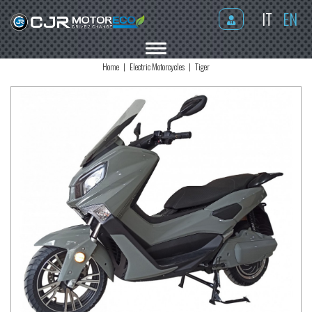
IT
EN
MENU
Home
Electric Motorcycles
Tiger